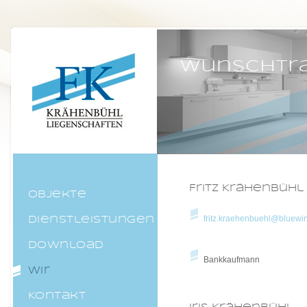
https://www.kw-immo.ch/wir
Fritz Krähenbühl
Objekte
Dienstleistungen
fritz.kraehenbuehl@bluewi
Download
Bankkaufmann
Wir
Kontakt